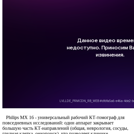
Philips MX 16 - универсальный рабочий КТ-томограф для
повседневных исследований: один аппарат закрывает
большую часть КТ‑направлений (общая, неврология, сосуды,
грудная клетка, онкопоиск), что позволяет клинике