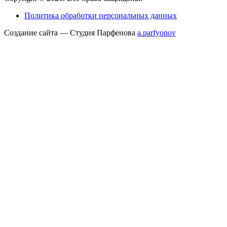
Политика обработки персональных данных
Создание сайта — Студия Парфенова
a
.parfyonov
ГК «Резонанс» — поставщик медицинского оборудования в России.
Купить
медицинское оборудование
для МРТ, КТ, УЗИ и рентген-диагностики под
ключ. Контракты с Siemens, Philips, GE, Hitachi, Canon. Сервис 24/7, лизинг,
трейд-ин. 300+ проектов в 85 регионах.